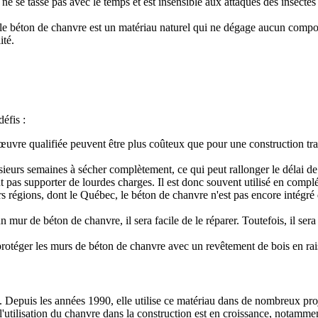
e se tasse pas avec le temps et est insensible aux attaques des insectes e
nt, le béton de chanvre est un matériau naturel qui ne dégage aucun com
ité.
éfis :
œuvre qualifiée peuvent être plus coûteux que pour une construction tr
ieurs semaines à sécher complètement, ce qui peut rallonger le délai de
 pas supporter de lourdes charges. Il est donc souvent utilisé en compl
s régions, dont le Québec, le béton de chanvre n'est pas encore intégré 
 mur de béton de chanvre, il sera facile de le réparer. Toutefois, il ser
protéger les murs de béton de chanvre avec un revêtement de bois en raiso
e. Depuis les années 1990, elle utilise ce matériau dans de nombreux pro
 l'utilisation du chanvre dans la construction est en croissance, notamme