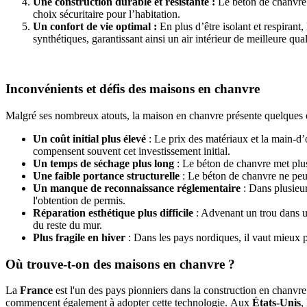
Une construction durable et résistante :
Le béton de chanvre n
choix sécuritaire pour l’habitation.
Un confort de vie optimal :
En plus d’être isolant et respira
synthétiques, garantissant ainsi un air intérieur de meilleure qual
Inconvénients et défis des maisons en chanvre
Malgré ses nombreux atouts, la maison en chanvre présente quelques d
Un coût initial plus élevé
: Le prix des matériaux et la main-d’
compensent souvent cet investissement initial.
Un temps de séchage plus long
: Le béton de chanvre met plus
Une faible portance structurelle
: Le béton de chanvre ne peut
Un manque de reconnaissance réglementaire
: Dans plusieur
l'obtention de permis.
Réparation esthétique plus difficile
: Advenant un trou dans un
du reste du mur.
Plus fragile en hiver
: Dans les pays nordiques, il vaut mieux 
Où trouve-t-on des maisons en chanvre ?
La
France
est l'un des pays pionniers dans la construction en chanvr
commencent également à adopter cette technologie.
Aux
États-Unis
,