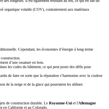
t des rongeurs. Il est également résistant au feu, ce qui en fait un
posé organique volatile (COV), contrairement aux matériaux
aditionnelle. Cependant, les économies d’énergie à long terme
 construction.
ément d’une ossature en bois.
dans les codes du bâtiment, ce qui peut poser des défis pour
a ardu de faire en sorte que la réparation s’harmonise avec la couleur
n de la neige et de la glace qui pourraient les abîmer.
jets de construction durable. Le
Royaume-Uni
et l'
Allemagne
nt en Californie et au Colorado.