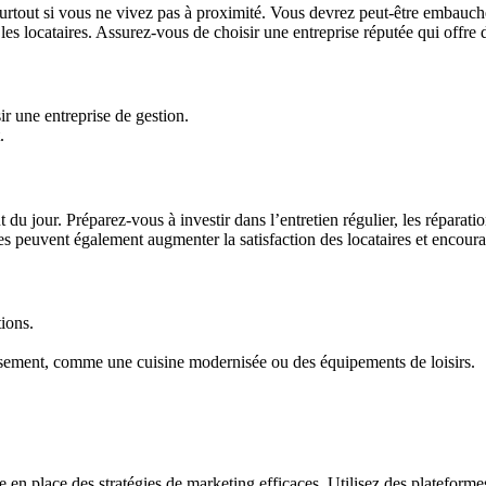
 surtout si vous ne vivez pas à proximité. Vous devrez peut-être embauch
les locataires. Assurez-vous de choisir une entreprise réputée qui offre d
r une entreprise de gestion.
.
ût du jour. Préparez-vous à investir dans l’entretien régulier, les réparat
s peuvent également augmenter la satisfaction des locataires et encourag
tions.
tissement, comme une cuisine modernisée ou des équipements de loisirs.
 place des stratégies de marketing efficaces. Utilisez des plateformes d