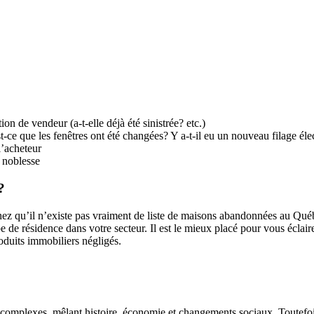
ion de vendeur (a-t-elle déjà été sinistrée? etc.)
t-ce que les fenêtres ont été changées? Y a-t-il eu un nouveau filage éle
l’acheteur
 noblesse
?
ez qu’il n’existe pas vraiment de liste de maisons abandonnées au Québ
de résidence dans votre secteur. Il est le mieux placé pour vous éclair
oduits immobiliers négligés.
complexes, mêlant histoire, économie et changements sociaux. Toutefois