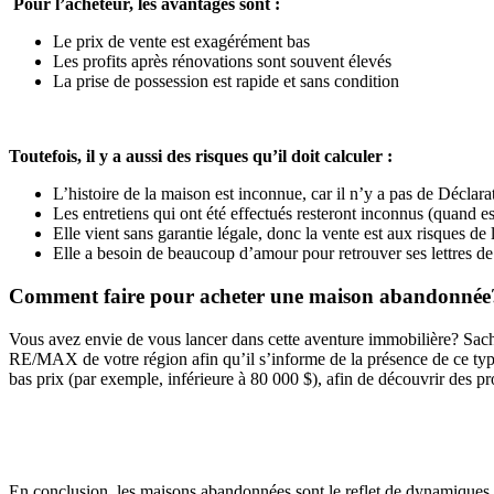
Pour l’acheteur, les avantages sont :
Le prix de vente est exagérément bas
Les profits après rénovations sont souvent élevés
La prise de possession est rapide et sans condition
Toutefois, il y a aussi des risques qu’il doit calculer :
L’histoire de la maison est inconnue, car il n’y a pas de Déclarat
Les entretiens qui ont été effectués resteront inconnus (quand es
Elle vient sans garantie légale, donc la vente est aux risques de 
Elle a besoin de beaucoup d’amour pour retrouver ses lettres de
Comment faire pour acheter une maison abandonnée
Vous avez envie de vous lancer dans cette aventure immobilière? Sach
RE/MAX de votre région afin qu’il s’informe de la présence de ce type 
bas prix (par exemple, inférieure à 80 000 $), afin de découvrir des pr
En conclusion, les maisons abandonnées sont le reflet de dynamiques 